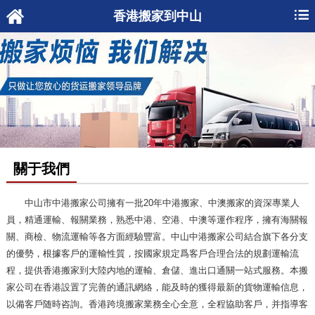
香港搬家到中山
關于我們
中山市中港搬家公司
擁有一批20年中港搬家、中澳搬家的資深專業人
員，精通運輸、報關業務，熟悉中港、空港、中澳等運作程序，擁有海關報
關、商檢、物流運輸等各方面經驗豐富。中山
中港搬家
公司結合旗下各分支
的優勢，根據客戶的運輸性質，按國家規定爲客戶合理合法的規劃運輸流
程，提供
香港搬家到大陸
内地的運輸、倉儲、進出口通關一站式服務。本搬
家公司在香港設置了完善的通訊網絡，能及時的獲得最新的貨物運輸信息，
以備客戶随時咨詢。
香港跨境搬家
業務全心全意，全程協助客戶，并指導客