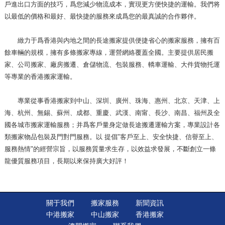
戶進出口方面的技巧，爲您減少物流成本，實現更方便快捷的運輸。我們将
以最低的價格和最好、最快捷的服務來成爲您的最真誠的合作夥伴。
緻力于爲香港與内地之間的長途搬家提供便捷省心的
搬家服務
，擁有百
餘車輛的規模，擁有多條搬家專線，運營網絡覆蓋全國。主要提供居民搬
家、公司搬家、廠房搬遷、倉儲物流、包裝服務、轎車運輸、大件貨物托運
等專業的香港搬家運輸。
專業從事香港搬家到中山、深圳、廣州、珠海、惠州、北京、天津、上
海、杭州、無錫、蘇州、成都、重慶、武漢、南甯、長沙、南昌、福州及全
國各城市搬家運輸服務；并爲客戶量身定做長途搬遷運輸方案，專業設計各
類搬家物品包裝及門對門服務。以 提倡"客戶至上、安全快捷、信譽至上、
服務熱情"的經營宗旨，以服務質量求生存，以效益求發展，不斷創立一條
龍優質服務項目，長期以來保持廣大好評！
關于我們
搬家服務
新聞資訊
中港搬家
中山搬家
香港搬家