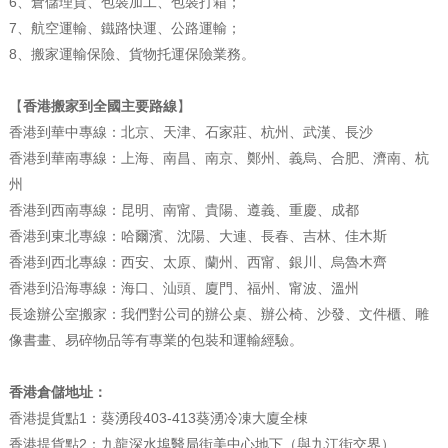
6、倉儲理貨、包裝加工、包裝打箱；
7、航空運輸、鐵路快運、公路運輸；
8、搬家運輸保險、貨物托運保險業務。
【
香港搬家到全國主要路線
】
香港到華中專線：北京、天津、石家莊、杭州、武漢、長沙
香港到華南專線：上海、南昌、南京、鄭州、義烏、合肥、濟南、杭
州
香港到西南專線：昆明、南甯、貴陽、遵義、重慶、成都
香港到東北專線：哈爾濱、沈陽、大連、長春、吉林、佳木斯
香港到西北專線：西安、太原、蘭州、西甯、銀川、烏魯木齊
香港到沿海專線：海口、汕頭、廈門、福州、甯波、溫州
長途辦公室搬家：我們對公司的辦公桌、辦公椅、沙發、文件櫃、雕
像書畫、易碎物品等有專業的包裝和運輸經驗。
香港倉儲地址：
香港提貨點1：葵湧段403-413葵湧冷凍大廈全棟
香港提貨點2：九龍深水埠醫局街美中心地下（與九江街交界）