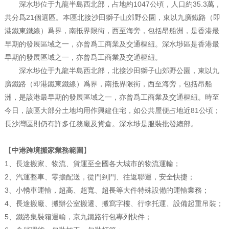
深水埗位于九龍半島西北部，占地約1047公頃，人口約35.3萬，
共分爲21個選區。本區北接沙田獅子山郊野公園，東以九廣鐵路（即
港鐵東鐵線）爲界，南抵界限街，西至海旁，包括昂船洲，是香港最
早期的發展區域之一，亦曾爲工商業及交通樞紐。深水埗區是香港最
早期的發展區域之一，亦曾爲工商業及交通樞紐。
深水埗位于九龍半島西北部，北接沙田獅子山郊野公園，東以九
廣鐵路（即港鐵東鐵線）爲界，南抵界限街，西至海旁，包括昂船
洲，是該港最早期的發展區域之一，亦曾爲工商業及交通樞紐。時至
今日，該區大部分土地均用作興建住宅，如公共屋便占地近81公頃；
長沙灣區則仍有許多任務廠及貨倉。深水埗是服裝批發總部。
【
中港跨境搬家業務範圍
】
1、長途搬家、物流、貨運至全國各大城市的物流運輸；
2、汽運整車、零擔配送，從門到門、往返聯運，安全快捷；
3、小轎車運輸，超高、超寬、超長等大件特殊設備的運輸業務；
4、長途搬廠、搬辦公室搬遷、搬寫字樓、行李托運、設備起重吊裝；
5、鐵路集裝箱運輸，京九鐵路行包專列快件；