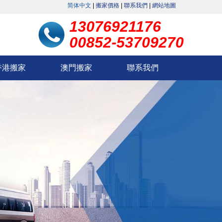
简体中文
|
搬家價格
|
聯系我們
|
網站地圖
13076921176
00852-53709270
香港搬家
澳門搬家
聯系我們