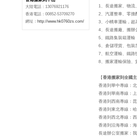
1、長途搬家、物流
大陸電話：13076921176
2、汽運整車、零擔
香港電話：00852-53709270
網址：
http://www.hk0760zs.com/
3、小轎車運輸，超
4、長途搬廠、搬辦
5、鐵路集裝箱運輸
6、倉儲理貨、包裝
7、航空運輸、鐵路
8、搬家運輸保險、
【
香港搬家到全國主
香港到華中專線：北
香港到華南專線：上
香港到西南專線：昆
香港到東北專線：哈
香港到西北專線：西
香港到沿海專線：海
長途辦公室搬家：我