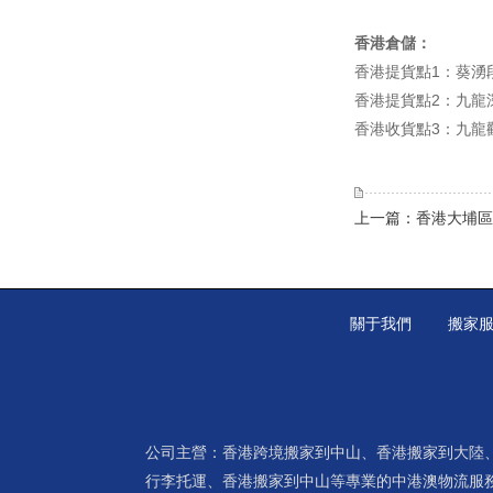
香港倉儲：
香港提貨點1：葵湧段
香港提貨點2：九龍
香港收貨點3：九龍
上一篇：香港大埔區
關于我們
搬家
公司主營：
香港跨境搬家到中山
、
香港搬家到大陸
行李托運
、
香港搬家到中山
等專業的中港澳物流服