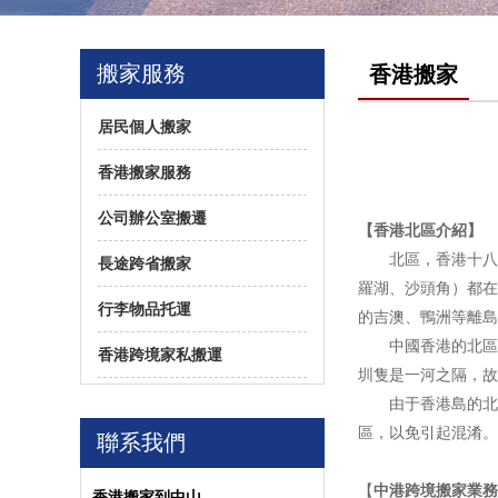
搬家服務
香港搬家
居民個人搬家
香港搬家服務
公司辦公室搬遷
【香港北區介紹】
北區，香港十八
長途跨省搬家
羅湖、沙頭角）都在
行李物品托運
的吉澳、鴨洲等離島
中國香港的北區
香港跨境家私搬運
圳隻是一河之隔，故
由于香港島的北
區，以免引起混淆。
聯系我們
【
中港跨境搬家業務
香港搬家到中山