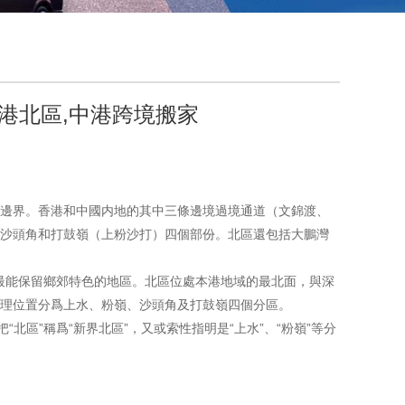
港北區,中港跨境搬家
邊界。香港和中國内地的其中三條邊境過境通道（文錦渡、
沙頭角和打鼓嶺（上粉沙打）四個部份。北區還包括大鵬灣
和最能保留鄉郊特色的地區。北區位處本港地域的最北面，與深
理位置分爲上水、粉嶺、沙頭角及打鼓嶺四個分區。
北區”稱爲“新界北區”，又或索性指明是“上水”、“粉嶺”等分