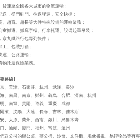
、貨運至全國各大城市的物流運輸；
配送，從門到門、往返聯運，安全快捷；
高、超寬、超長等大件特殊設備的運輸業務；
公室搬遷、搬寫字樓、行李托運、設備起重吊裝；
，京九鐵路行包專列快件；
加工、包裝打箱；
快運、公路運輸；
貨物托運保險業務。
要路線
】
京、天津、石家莊、杭州、武漢、長沙
海、南昌、南京、鄭州、義烏、合肥、濟南、杭州
明、南甯、貴陽、遵義、重慶、成都
爾濱、沈陽、大連、長春、吉林、佳木斯
安、太原、蘭州、西甯、銀川、烏魯木齊
口、汕頭、廈門、福州、甯波、溫州
們對公司的辦公桌、辦公椅、沙發、文件櫃、雕像書畫、易碎物品等有專