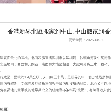
香港新界北區搬家到中山,中山搬家到香
更新時間：2025-08-25
區裏面最北的區域。北面和廣東省深圳市以深圳河、沙頭角河及中英街作
北區境内；西面和元朗區，南面和大埔區相連；大緻可分爲上水、粉嶺、
。
行政區，面積約1.4萬公頃，人口約三十萬，是新界其中一個占地最廣
區内有羅湖、文錦渡及沙頭角三個與中國内地接壤的關口。北區又可以地
角在當地的童軍或其他早期成立的組織裏亦被稱爲“北區”，有時香港人會把“
範圍
】