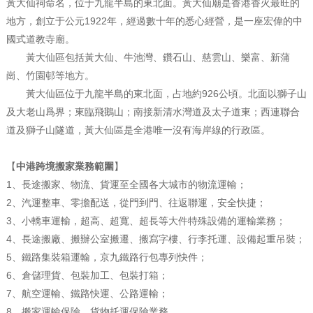
黃大仙祠命名，位于九龍半島的東北面。黃大仙廟是香港香火最旺的
地方，創立于公元1922年，經過數十年的悉心經營，是一座宏偉的中
國式道教寺廟。
黃大仙區包括黃大仙、牛池灣、鑽石山、慈雲山、樂富、新蒲
崗、竹園邨等地方。
黃大仙區位于九龍半島的東北面，占地約926公頃。北面以獅子山
及大老山爲界；東臨飛鵝山；南接新清水灣道及太子道東；西連聯合
道及獅子山隧道，黃大仙區是全港唯一沒有海岸線的行政區。
【
中港跨境搬家業務範圍
】
1、長途搬家、物流、貨運至全國各大城市的物流運輸；
2、汽運整車、零擔配送，從門到門、往返聯運，安全快捷；
3、小轎車運輸，超高、超寬、超長等大件特殊設備的運輸業務；
4、長途搬廠、搬辦公室搬遷、搬寫字樓、行李托運、設備起重吊裝；
5、鐵路集裝箱運輸，京九鐵路行包專列快件；
6、倉儲理貨、包裝加工、包裝打箱；
7、航空運輸、鐵路快運、公路運輸；
8、搬家運輸保險、貨物托運保險業務。