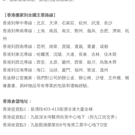
【
香港搬家到全國主要路線
】
香港到華中專線：北京、天津、石家莊、杭州、武漢、長沙
香港到華南專線：上海、南昌、南京、鄭州、義烏、合肥、濟南、杭
州
香港到西南專線：昆明、南甯、貴陽、遵義、重慶、成都
香港到東北專線：哈爾濱、沈陽、大連、長春、吉林、佳木斯
香港到西北專線：西安、太原、蘭州、西甯、銀川、烏魯木齊
香港到沿海專線：海口、汕頭、廈門、福州、甯波、溫州
長途辦公室搬家：我們對公司的辦公桌、辦公椅、沙發、文件櫃、雕
像書畫、易碎物品等有專業的包裝和運輸經驗。
香港倉儲地址：
香港提貨點1：葵湧段403-413葵湧冷凍大廈全棟
香港提貨點2：九龍深水埠醫局街美中心地下（與九江街交界）
香港收貨點3：九龍觀塘榮業街6号海濱工業中心地下D室