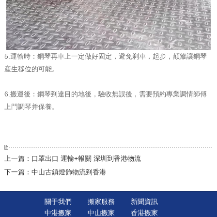
5.運輸時：鋼琴再車上一定做好固定，避免刹車，起步，颠簸讓鋼琴
産生移位的可能。
6.搬運後：鋼琴到達目的地後，驗收無誤後，需要預約專業調情師傅
上門調琴并保養。
上一篇：口罩出口 運輸+報關 深圳到香港物流
下一篇：中山古鎮燈飾物流到香港
關于我們
搬家服務
新聞資訊
中港搬家
中山搬家
香港搬家