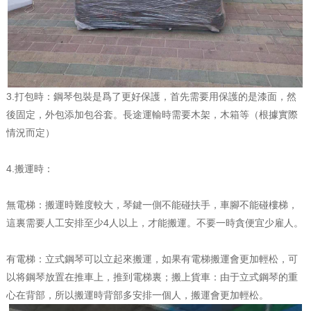
3.打包時：鋼琴包裝是爲了更好保護，首先需要用保護的是漆面，然
後固定，外包添加包谷套。長途運輸時需要木架，木箱等（根據實際
情況而定）
4.搬運時：
無電梯：搬運時難度較大，琴鍵一側不能碰扶手，車腳不能碰樓梯，
這裏需要人工安排至少4人以上，才能搬運。不要一時貪便宜少雇人。
有電梯：立式鋼琴可以立起來搬運，如果有電梯搬運會更加輕松，可
以将鋼琴放置在推車上，推到電梯裏；搬上貨車：由于立式鋼琴的重
心在背部，所以搬運時背部多安排一個人，搬運會更加輕松。